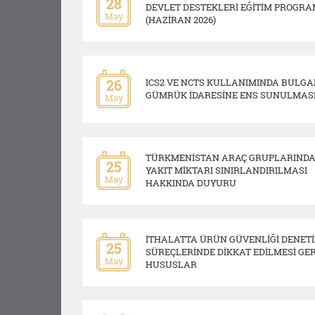
28
DEVLET DESTEKLERİ EĞİTİM PROGRA
May
(HAZİRAN 2026)
26
ICS2 VE NCTS KULLANIMINDA BULGA
GÜMRÜK İDARESİNE ENS SUNULMAS
May
TÜRKMENİSTAN ARAÇ GRUPLARINDA
25
YAKIT MİKTARI SINIRLANDIRILMASI
May
HAKKINDA DUYURU
İTHALATTA ÜRÜN GÜVENLİĞİ DENETİ
25
SÜREÇLERİNDE DİKKAT EDİLMESİ GE
May
HUSUSLAR