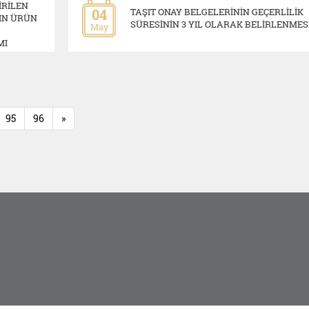
İRİLEN
04
TAŞIT ONAY BELGELERİNİN GEÇERLİLİK
IN ÜRÜN
SÜRESİNİN 3 YIL OLARAK BELİRLENMES
May
MI
95
96
»