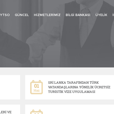
-YTSO
GÜNCEL
HIZMETLERIMIZ
BILGI BANKASI
ÜYELIK
SRİ LANKA TARAFINDAN TÜRK
01
VATANDAŞLARINA YÖNELİK ÜCRETSİZ
Haz
TURİSTİK VİZE UYGULAMASI
ERİ VE