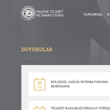
KURUMSAL
E
DUYURULAR
ANA SAYFA
DUYURULAR
01
BÖLGESEL SAĞLIK YATIRIM FORUMU-
MORİTANYA
Haz
TİCARET BAKANLIĞI İHRACAT SÜREÇL