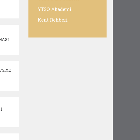
YTSO Akademi
Kent Rehberi
MASI
VSİYE
İ