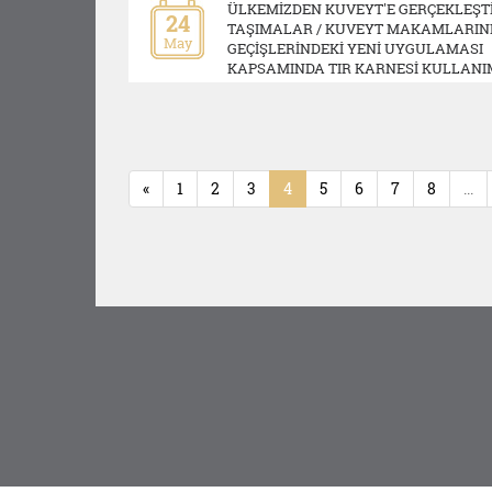
ÜLKEMİZDEN KUVEYT'E GERÇEKLEŞT
24
TAŞIMALAR / KUVEYT MAKAMLARIN
May
GEÇİŞLERİNDEKİ YENİ UYGULAMASI
KAPSAMINDA TIR KARNESİ KULLANI
«
1
2
3
4
5
6
7
8
...