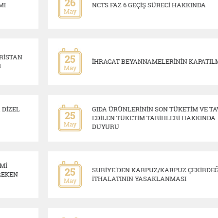
26
MI
NCTS FAZ 6 GEÇİŞ SÜRECİ HAKKINDA
May
RİSTAN
25
İHRACAT BEYANNAMELERİNİN KAPATIL
I
May
 DİZEL
GIDA ÜRÜNLERİNİN SON TÜKETİM VE TA
25
EDİLEN TÜKETİM TARİHLERİ HAKKINDA
May
DUYURU
Mİ
25
SURİYE'DEN KARPUZ/KARPUZ ÇEKİRDEĞ
REKEN
İTHALATININ YASAKLANMASI
May