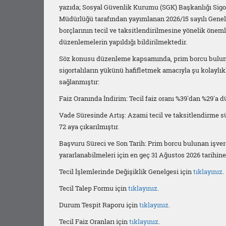
yazıda; Sosyal Güvenlik Kurumu (SGK) Başkanlığı Sigo
Müdürlüğü tarafından yayımlanan 2026/15 sayılı Genel
borçlarının tecil ve taksitlendirilmesine yönelik öneml
düzenlemelerin yapıldığı bildirilmektedir.
Söz konusu düzenleme kapsamında, prim borcu bulun
sigortalıların yükünü hafifletmek amacıyla şu kolaylık
sağlanmıştır:
Faiz Oranında İndirim: Tecil faiz oranı %39'dan %29'a 
Vade Süresinde Artış: Azami tecil ve taksitlendirme s
72 aya çıkarılmıştır.
Başvuru Süreci ve Son Tarih: Prim borcu bulunan işver
yararlanabilmeleri için en geç 31 Ağustos 2026 tarihi
Tecil İşlemlerinde Değişiklik Genelgesi için
tıklayınız
.
Tecil Talep Formu için
tıklayınız
.
Durum Tespit Raporu için
tıklayınız
.
Tecil Faiz Oranları için
tıklayınız
.