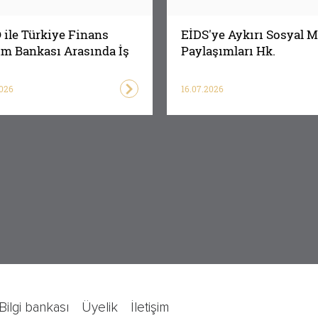
ile Türkiye Finans
EİDS'ye Aykırı Sosyal 
ım Bankası Arasında İş
Paylaşımları Hk.
ği Protokolü
2026
16.07.2026
bilgi bankası
üyelik
i̇letişim