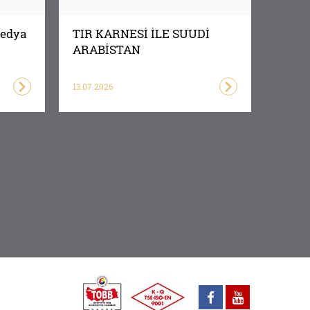
Medya
TIR KARNESİ İLE SUUDİ
ARABİSTAN
TAŞIMALARINDA MUSBAQ
BEYANI
13.07.2026