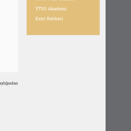
YTSO Akademi
Kent Rehberi
aylığından