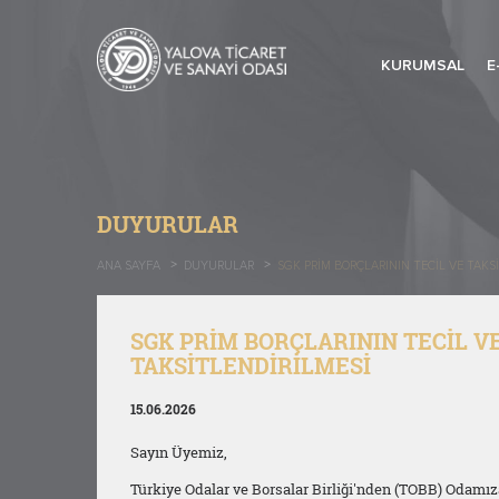
KURUMSAL
E
DUYURULAR
ANA SAYFA
DUYURULAR
SGK PRİM BORÇLARININ TECİL VE TAKS
SGK PRİM BORÇLARININ TECİL V
TAKSİTLENDİRİLMESİ
15.06.2026
Sayın Üyemiz,
Türkiye Odalar ve Borsalar Birliği'nden (TOBB) Odamıza