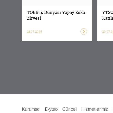
TOBB İş Dünyası Yapay Zekâ
YTSO 
Zirvesi
Katıl
Birli
21.07.2026
20.07.
kurumsal
e-ytso
güncel
hizmetlerimiz