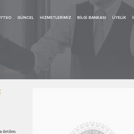
-YTSO
GÜNCEL
HIZMETLERIMIZ
BILGI BANKASI
ÜYELIK
İTLENDİRİLMESİ
E
 iletilen