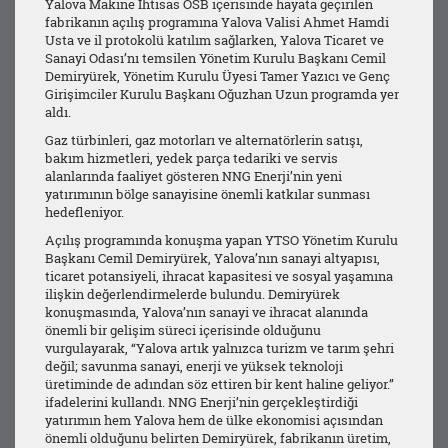
Yalova Makine İhtisas OSB içerisinde hayata geçirilen
fabrikanın açılış programına Yalova Valisi Ahmet Hamdi
Usta ve il protokolü katılım sağlarken, Yalova Ticaret ve
Sanayi Odası’nı temsilen Yönetim Kurulu Başkanı Cemil
Demiryürek, Yönetim Kurulu Üyesi Tamer Yazıcı ve Genç
Girişimciler Kurulu Başkanı Oğuzhan Uzun programda yer
aldı.
Gaz türbinleri, gaz motorları ve alternatörlerin satışı,
bakım hizmetleri, yedek parça tedariki ve servis
alanlarında faaliyet gösteren NNG Enerji’nin yeni
yatırımının bölge sanayisine önemli katkılar sunması
hedefleniyor.
Açılış programında konuşma yapan YTSO Yönetim Kurulu
Başkanı Cemil Demiryürek, Yalova’nın sanayi altyapısı,
ticaret potansiyeli, ihracat kapasitesi ve sosyal yaşamına
ilişkin değerlendirmelerde bulundu. Demiryürek
konuşmasında, Yalova’nın sanayi ve ihracat alanında
önemli bir gelişim süreci içerisinde olduğunu
vurgulayarak, “Yalova artık yalnızca turizm ve tarım şehri
değil; savunma sanayi, enerji ve yüksek teknoloji
üretiminde de adından söz ettiren bir kent haline geliyor.”
ifadelerini kullandı. NNG Enerji’nin gerçekleştirdiği
yatırımın hem Yalova hem de ülke ekonomisi açısından
önemli olduğunu belirten Demiryürek, fabrikanın üretim,