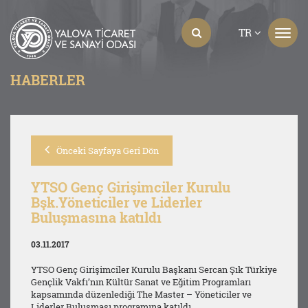
TR
HABERLER
Önceki Sayfaya Geri Dön
YTSO Genç Girişimciler Kurulu
Bşk.Yöneticiler ve Liderler
Buluşmasına katıldı
03.11.2017
YTSO Genç Girişimciler Kurulu Başkanı Sercan Şık Türkiye
Gençlik Vakfı’nın Kültür Sanat ve Eğitim Programları
kapsamında düzenlediği The Master – Yöneticiler ve
Liderler Buluşması programına katıldı.