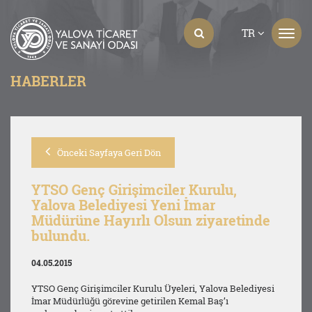
TR
HABERLER
Önceki Sayfaya Geri Dön
YTSO Genç Girişimciler Kurulu,
Yalova Belediyesi Yeni İmar
Müdürüne Hayırlı Olsun ziyaretinde
bulundu.
04.05.2015
YTSO Genç Girişimciler Kurulu Üyeleri, Yalova Belediyesi
İmar Müdürlüğü görevine getirilen Kemal Baş’ı