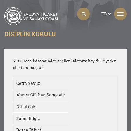
TR
DISIPLIN KURULU
YTSO Meclisi tarafından seçilen Odamıza kayıtlı 6 üyeden
oluşturulmuştur.
Çetin Yavuz
Ahmet Gökhan Şençevik
Nihal Gak
Tufan Bilgiç
Rezan Dikici