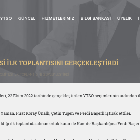
-YTSO
GÜNCEL
HIZMETLERIMIZ
BILGI BANKASI
ÜYELIK
SI İLK TOPLANTISINI GERÇEKLEŞTIRDI
KOMITESI İLK TOPLANTISINI GERÇEKLEŞTIRDI
eri, 22 Ekim 2022 tarihinde gerçekleştirilen YTSO seçimlerinin ardından i
man, Fırat Koray Ünallı, Çetin Tügen ve Ferdi Başerli iştirak ettiler.
dığı ilk toplantıda alınan ortak karar ile Komite Başkanlığına Ferdi Başerl