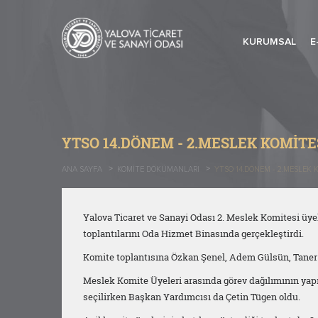
KURUMSAL
E
YTSO 14.DÖNEM - 2.MESLEK KOMITE
ANA SAYFA
KOMITE DÖKÜMANLARI
YTSO 14.DÖNEM - 2.MESLEK 
Yalova Ticaret ve Sanayi Odası 2. Meslek Komitesi üyel
toplantılarını Oda Hizmet Binasında gerçekleştirdi.
Komite toplantısına Özkan Şenel, Adem Gülsün, Taner Ya
Meslek Komite Üyeleri arasında görev dağılımının yapıl
seçilirken Başkan Yardımcısı da Çetin Tügen oldu.