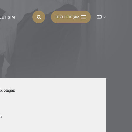
TR
HIZLI ERİŞİM
İLETIŞIM
lk olağan
i