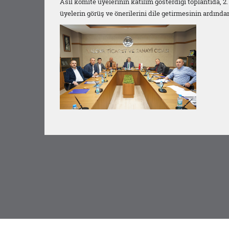
Asil komite üyelerinin katılım gösterdiği toplantıda, 
üyelerin görüş ve önerilerini dile getirmesinin ardından