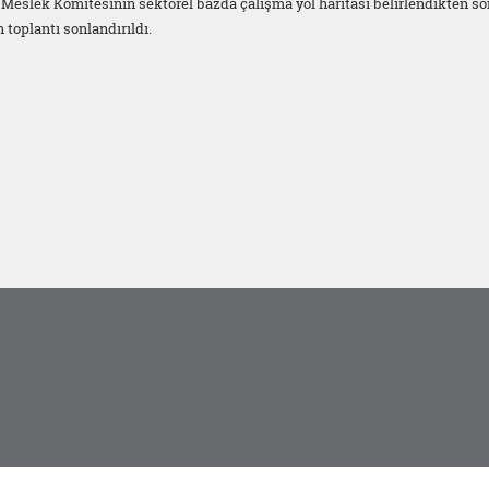
2. Meslek Komitesinin sektörel bazda çalışma yol haritası belirlendikten so
 toplantı sonlandırıldı.