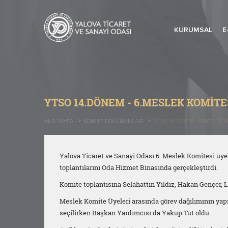
KURUMSAL
E
YTSO 14.DÖNEM - 6.MESLEK KOMITE
ANA SAYFA
KOMITE DÖKÜMANLARI
YTSO 14.DÖNEM - 6.MESLEK 
Yalova Ticaret ve Sanayi Odası 6. Meslek Komitesi üyel
toplantılarını Oda Hizmet Binasında gerçekleştirdi.
Komite toplantısına Selahattin Yıldız, Hakan Gençer, L
Meslek Komite Üyeleri arasında görev dağılımının yapı
seçilirken Başkan Yardımcısı da Yakup Tut oldu.