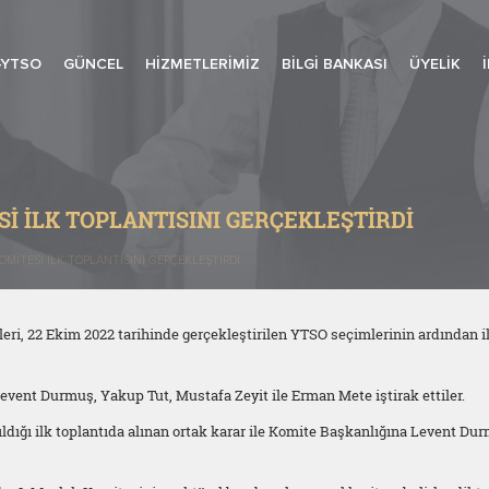
-YTSO
GÜNCEL
HIZMETLERIMIZ
BILGI BANKASI
ÜYELIK
SI İLK TOPLANTISINI GERÇEKLEŞTIRDI
KOMITESI İLK TOPLANTISINI GERÇEKLEŞTIRDI
eri, 22 Ekim 2022 tarihinde gerçekleştirilen YTSO seçimlerinin ardından i
event Durmuş, Yakup Tut, Mustafa Zeyit ile Erman Mete iştirak ettiler.
ldığı ilk toplantıda alınan ortak karar ile Komite Başkanlığına Levent Du