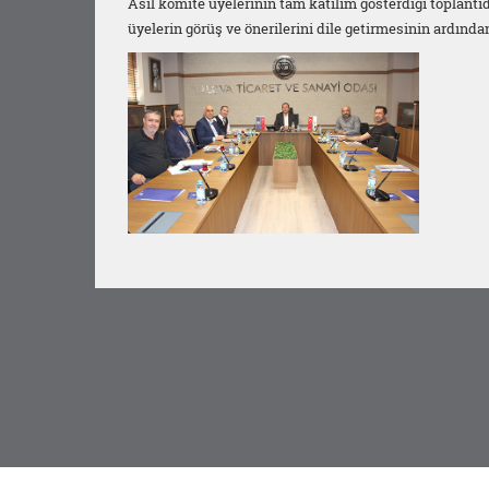
Asil komite üyelerinin tam katılım gösterdiği toplantı
üyelerin görüş ve önerilerini dile getirmesinin ardından