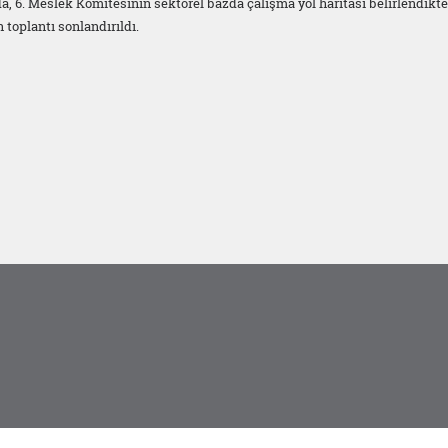
da, 6. Meslek Komitesinin sektörel bazda çalışma yol haritası belirlendikt
 toplantı sonlandırıldı.