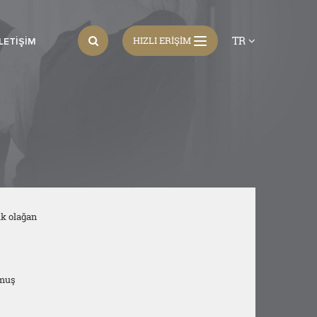
TR
HIZLI ERİŞİM
İLETIŞIM
lk olağan
rmuş