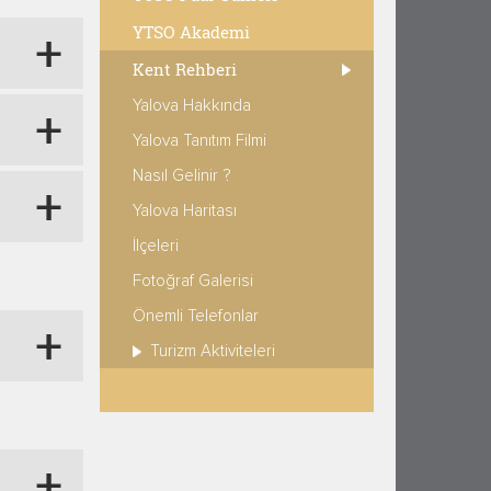
YTSO Akademi
Kent Rehberi
Yalova Hakkında
Yalova Tanıtım Filmi
Nasıl Gelinir ?
Yalova Haritası
İlçeleri
Fotoğraf Galerisi
Önemli Telefonlar
Turizm Aktiviteleri