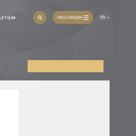
TR
HIZLI ERİŞİM
İLETIŞIM