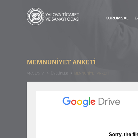
KURUMSAL
E
MEMNUNIYET ANKETI
ANA SAYFA
ÜYELIKLER
MEMNUNIYET ANKETI