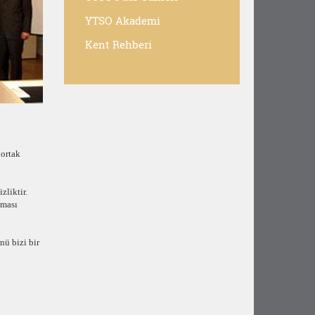
YTSO Akademi
Kent Rehberi
 ortak
zliktir.
nması
nü bizi bir
ı