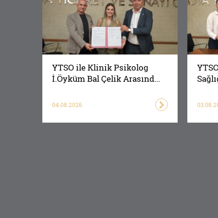
YTSO ile Klinik Psikolog
YTSO 
İ.Öyküm Bal Çelik Arasınd...
Sağlı
04.08.2026
03.08.2