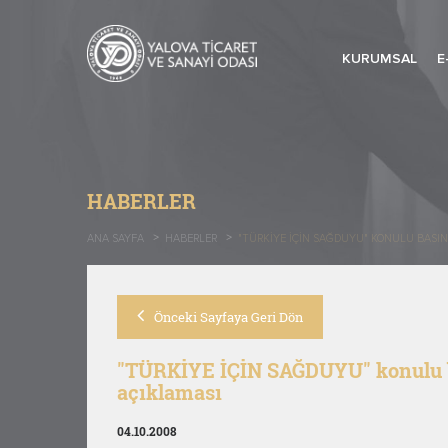
KURUMSAL
E
HABERLER
ANA SAYFA
HABERLER
"TÜRKİYE İÇİN SAĞDUYU" KONULU BASIN
Önceki Sayfaya Geri Dön
"TÜRKİYE İÇİN SAĞDUYU" konulu 
açıklaması
04.10.2008