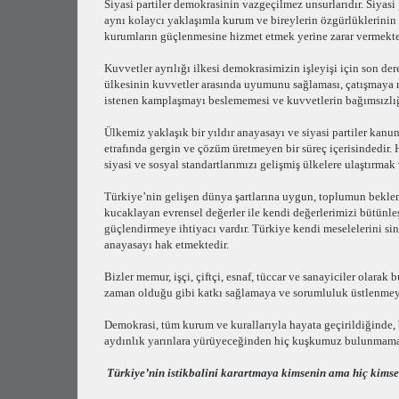
Siyasi partiler demokrasinin vazgeçilmez unsurlarıdır. Siyasi 
aynı kolaycı yaklaşımla kurum ve bireylerin özgürlüklerinin
kurumların güçlenmesine hizmet etmek yerine zarar vermekte
Kuvvetler ayrılığı ilkesi demokrasimizin işleyişi için son der
ülkesinin kuvvetler arasında uyumunu sağlaması, çatışmaya
istenen kamplaşmayı beslememesi ve kuvvetlerin bağımsızlığı
Ülkemiz yaklaşık bir yıldır anayasayı ve siyasi partiler kanun
etrafında gergin ve çözüm üretmeyen bir süreç içerisindedi
siyasi ve sosyal standartlarımızı gelişmiş ülkelere ulaştırmak
Türkiye’nin gelişen dünya şartlarına uygun, toplumun beklent
kucaklayan evrensel değerler ile kendi değerlerimizi bütünle
güçlendirmeye ihtiyacı vardır. Türkiye kendi meselelerini sind
anayasayı hak etmektedir.
Bizler memur, işçi, çiftçi, esnaf, tüccar ve sanayiciler olar
zaman olduğu gibi katkı sağlamaya ve sorumluluk üstlenmeye
Demokrasi, tüm kurum ve kurallarıyla hayata geçirildiğinde,
aydınlık yarınlara yürüyeceğinden hiç kuşkumuz bulunmama
Türkiye’nin istikbalini karartmaya kimsenin ama hiç kimse