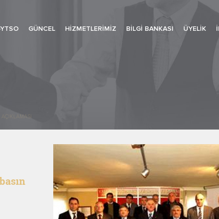
-YTSO
GÜNCEL
HIZMETLERIMIZ
BILGI BANKASI
ÜYELIK
 AÇIKLAMASI
basın