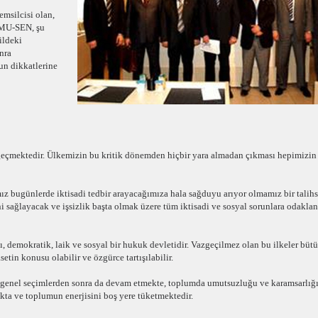
emsilcisi olan,
MU-SEN, şu
ildeki
onra
n dikkatlerine
eçmektedir. Ülkemizin bu kritik dönemden hiçbir yara almadan çıkması hepimizin
mız bugünlerde iktisadi tedbir arayacağımıza hala sağduyu arıyor olmamız bir talihsi
sağlayacak ve işsizlik başta olmak üzere tüm iktisadi ve sosyal sorunlara odakla
 demokratik, laik ve sosyal bir hukuk devletidir. Vazgeçilmez olan bu ilkeler bütü
setin konusu olabilir ve özgürce tartışılabilir.
ki genel seçimlerden sonra da devam etmekte, toplumda umutsuzluğu ve karamsarlığ
akta ve toplumun enerjisini boş yere tüketmektedir.