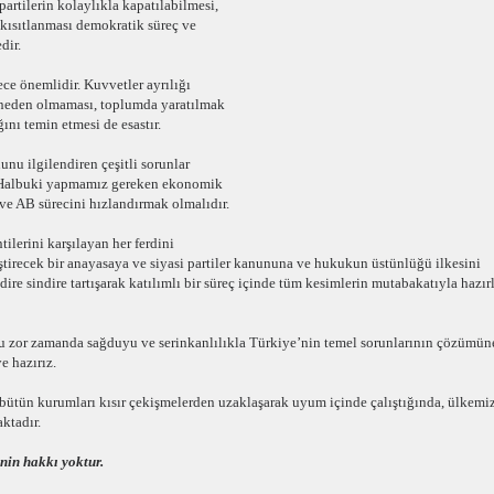
partilerin kolaylıkla kapatılabilmesi,
 kısıtlanması demokratik süreç ve
dir.
ece önemlidir. Kuvvetler ayrılığı
 neden olmaması, toplumda yaratılmak
nı temin etmesi de esastır.
unu ilgilendiren çeşitli sorunlar
r. Halbuki yapmamız gereken ekonomik
 ve AB sürecini hızlandırmak olmalıdır.
ilerini karşılayan her ferdini
ştirecek bir anayasaya ve siyasi partiler kanununa ve hukukun üstünlüğü ilkesini
ire sindire tartışarak katılımlı bir süreç içinde tüm kesimlerin mutabakatıyla hazır
ak bu zor zamanda sağduyu ve serinkanlılıkla Türkiye’nin temel sorunlarının çözümün
 hazırız.
 bütün kurumları kısır çekişmelerden uzaklaşarak uyum içinde çalıştığında, ülkemi
ktadır.
nin hakkı yoktur.