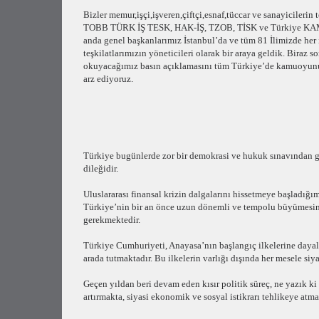
Bizler memur,işçi,işveren,çiftçi,esnaf,tüccar ve sanayicilerin t
TOBB TÜRK İŞ TESK, HAK-İŞ, TZOB, TİSK ve Türkiye KA
anda genel başkanlarımız İstanbul’da ve tüm 81 İlimizde her 
teşkilatlarımızın yöneticileri olarak bir araya geldik. Biraz s
okuyacağımız basın açıklamasını tüm Türkiye’de kamuoyunu
arz ediyoruz.
Türkiye bugünlerde zor bir demokrasi ve hukuk sınavından g
dileğidir.
Uluslararası finansal krizin dalgalarını hissetmeye başladığı
Türkiye’nin bir an önce uzun dönemli ve tempolu büyümesini 
gerekmektedir.
Türkiye Cumhuriyeti, Anayasa’nın başlangıç ilkelerine dayalı,
arada tutmaktadır. Bu ilkelerin varlığı dışında her mesele siya
Geçen yıldan beri devam eden kısır politik süreç, ne yazık 
artırmakta, siyasi ekonomik ve sosyal istikrarı tehlikeye atm