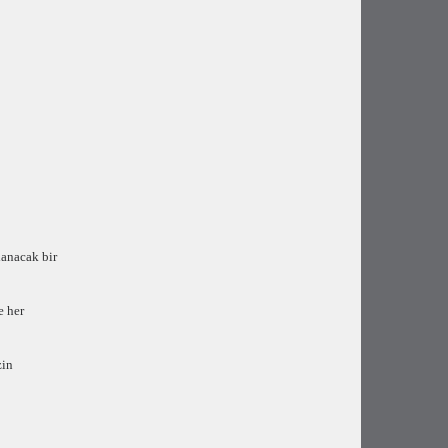
lanacak bir
e her
zin