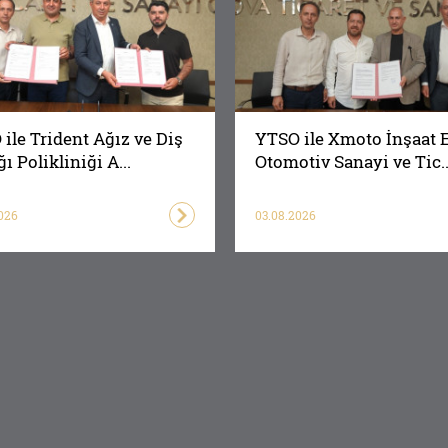
ile Trident Ağız ve Diş
YTSO ile Xmoto İnşaat 
ğı Polikliniği A...
Otomotiv Sanayi ve Tic..
026
03.08.2026