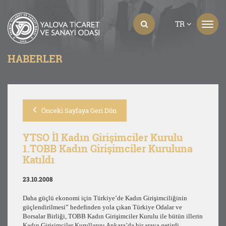
TR
HABERLER
Önceki Sayfaya Geri Dön
YTSO İl Kadın Girişimciler Kurulu
1.TOBB Kadın Girişimciler Kuruluna
Katıldı
23.10.2008
Daha güçlü ekonomi için Türkiye’de Kadın Girişimciliğinin
güçlendirilmesi” hedefinden yola çıkan Türkiye Odalar ve
Borsalar Birliği, TOBB Kadın Girişimciler Kurulu ile bütün illerin
Kadın Girişimciler Kurullarını Ankara’da bir araya getirdi.