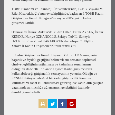
TOBB Ekonomi ve Teknoloji Üniversitesi’nde, TOBB Başkanı M.
Rifat Hisarcıklıoğlu’nun ev sahipliğinde, başlayan I. TOBB Kadın
Girişimciler Kurulu Kongresi’ne sayısı 700’e yakın kadın
girişimci katıldı.
Odamızı ve İlimizi Ankara’da Yıldız TUNA, Fatma AYKEN, İlknur
KENDİR, Nuriye ÖZKANOĞLU, Zekiye TANIL, Süheyla
UZUNESER ve Zuhal KARAKOYUN’dan oluşan 7 Kişilik
Yalova İl Kadın Girişimciler Kurulu temsil etti.
İl Kadın Girişimciler Kurulu Başkanı Yıldız TUNA kongrenin
başarılı ve faydalı geçtiğini belirterek ana temanın toplumsal
cinsiyet eşitliğinin sağlanması ve kadınların sorunlarının
olduğunu ifade etti.Toplantıda ayrıca Kadın girişimcilerin
kullanabileceği girişimcilik sermayesinin yetersiz. Olduğu ve
KOSGEB bünyesinde özel bir kadın girişimcilik fonunun
kurulması ve rahat kullandırılması gerektiği ve kadınların çalışma
yaşamında ayrımcılığa uğramaması gerektiğini üzerinde
durulduğunu belirtti.