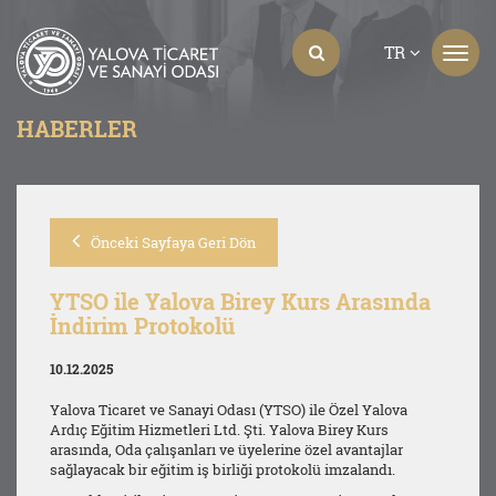
TR
HABERLER
Önceki Sayfaya Geri Dön
YTSO ile Yalova Birey Kurs Arasında
İndirim Protokolü
10.12.2025
Yalova Ticaret ve Sanayi Odası (YTSO) ile Özel Yalova
Ardıç Eğitim Hizmetleri Ltd. Şti. Yalova Birey Kurs
arasında, Oda çalışanları ve üyelerine özel avantajlar
sağlayacak bir eğitim iş birliği protokolü imzalandı.