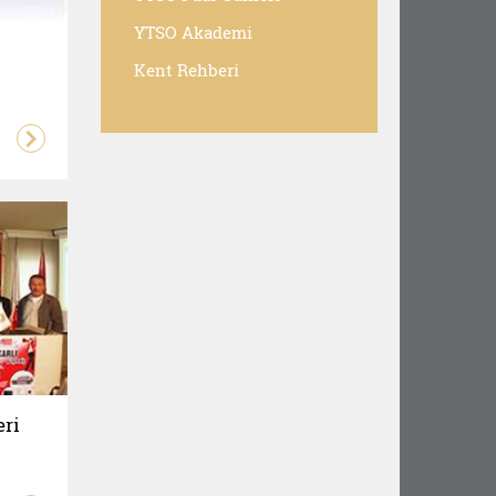
YTSO Akademi
Kent Rehberi
eri