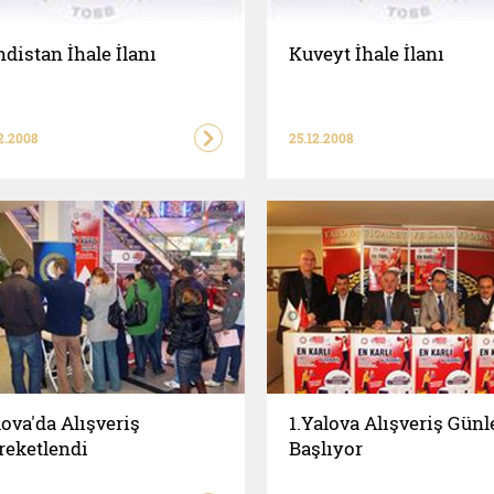
distan İhale İlanı
Kuveyt İhale İlanı
2.2008
25.12.2008
ova'da Alışveriş
1.Yalova Alışveriş Günl
reketlendi
Başlıyor