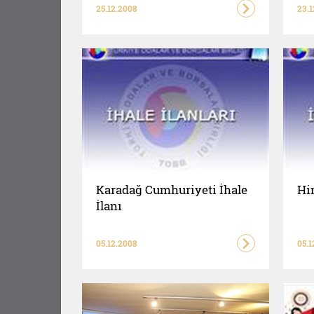
25.12.2008
23.1
Karadağ Cumhuriyeti İhale
Hin
İlanı
05.12.2008
05.1