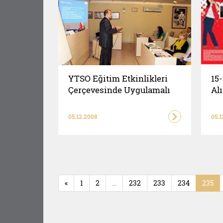
YTSO Eğitim Etkinlikleri
15-
Çerçevesinde Uygulamalı
Alı
S...
05.12.2008
05.1
«
1
2
...
232
233
234
235