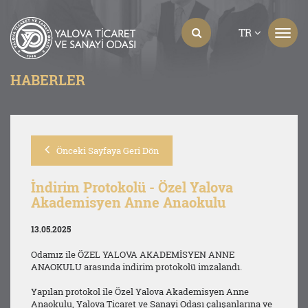
TR
HABERLER
Önceki Sayfaya Geri Dön
İndirim Protokolü - Özel Yalova
Akademisyen Anne Anaokulu
13.05.2025
Odamız ile ÖZEL YALOVA AKADEMİSYEN ANNE
ANAOKULU arasında indirim protokolü imzalandı.
Yapılan protokol ile Özel Yalova Akademisyen Anne
Anaokulu, Yalova Ticaret ve Sanayi Odası çalışanlarına ve