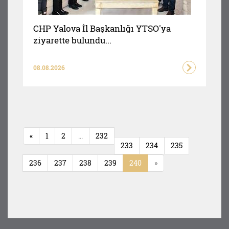
CHP Yalova İl Başkanlığı YTSO'ya
ziyarette bulundu...
08.08.2026
«
1
2
...
232
233
234
235
236
237
238
239
240
»